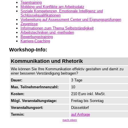
Teamtraining
Mobbing und Konflikte am Arbeitsplatz
Soziale Kompetenzen, Emotionale Intelligenz und
Schlüsselqualifikationen
Vorbereitung auf Assessment Center und Eignungsprüfungen
Zeugnisse
Informationen zum Thema Selbstständigkeit
Arbeitstechniken und -methoden
Bewerbungstraining
Karriere-Coaching
Workshop-Info:
Kommunikation und Rhetorik
Wie können Sie Ihre Kommunikation effektiv gestalten und damit zu
einer besseren Verständigung beitragen?
Dauer:
3 Tage
Max. TeilnehmerInnenzahl:
10
Kosten:
210 Euro inkl. MwSt.
Mögl. Veranstaltungstage:
Freitag bis Sonntag
Veranstaltungsort:
Düsseldorf
Termin:
auf Anfrage
nach oben